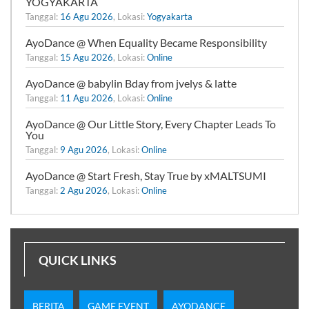
YOGYAKARTA
Tanggal:
16 Agu 2026
, Lokasi:
Yogyakarta
AyoDance @ When Equality Became Responsibility
Tanggal:
15 Agu 2026
, Lokasi:
Online
AyoDance @ babylin Bday from jvelys & latte
Tanggal:
11 Agu 2026
, Lokasi:
Online
AyoDance @ Our Little Story, Every Chapter Leads To
You
Tanggal:
9 Agu 2026
, Lokasi:
Online
AyoDance @ Start Fresh, Stay True by xMALTSUMI
Tanggal:
2 Agu 2026
, Lokasi:
Online
QUICK LINKS
BERITA
GAME EVENT
AYODANCE