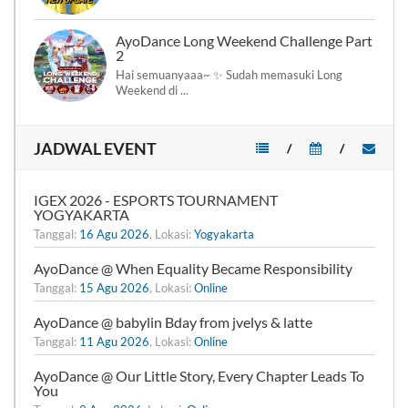
AyoDance Long Weekend Challenge Part
2
Hai semuanyaaa~ ✨ Sudah memasuki Long
Weekend di ...
JADWAL EVENT
/
/
IGEX 2026 - ESPORTS TOURNAMENT
YOGYAKARTA
Tanggal:
16 Agu 2026
, Lokasi:
Yogyakarta
AyoDance @ When Equality Became Responsibility
Tanggal:
15 Agu 2026
, Lokasi:
Online
AyoDance @ babylin Bday from jvelys & latte
Tanggal:
11 Agu 2026
, Lokasi:
Online
AyoDance @ Our Little Story, Every Chapter Leads To
You