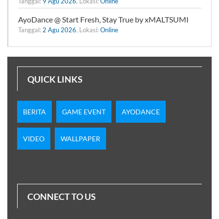
Tanggal:
9 Agu 2026
, Lokasi:
Online
AyoDance @ Start Fresh, Stay True by xMALTSUMI
Tanggal:
2 Agu 2026
, Lokasi:
Online
QUICK LINKS
BERITA
GAME EVENT
AYODANCE
VIDEO
WALLPAPER
CONNECT TO US