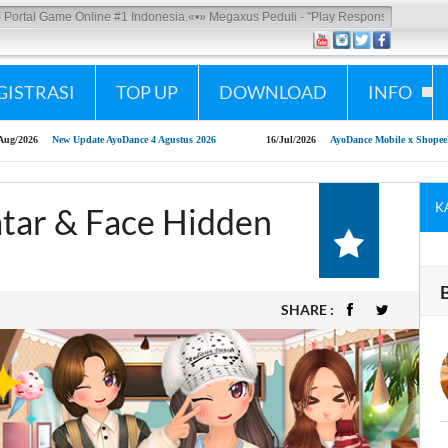
al Game Online #1 Indonesia.
«•»
Megaxus Peduli - "Play Responsibly"
GISTRASI
TOP UP
DOWNLOAD
INFO
New Update AyoDance 4 Agustus 2026
16/Jul/2026
AyoDance Mobile x ShopeePay (16 - 
K
tar & Face Hidden
SHARE :