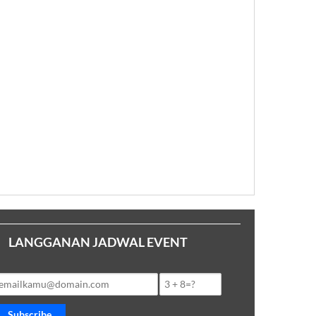
LANGGANAN JADWAL EVENT
Subscribe