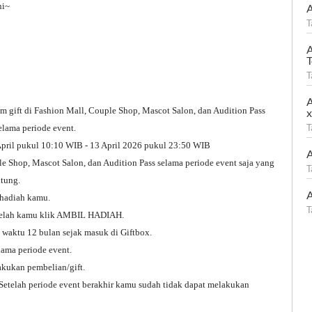
ni~
A
T
A
T
T
A
im gift di Fashion Mall, Couple Shop, Mascot Salon, dan Audition Pass
T
elama periode event.
 April pukul 10:10 WIB - 13 April 2026 pukul 23:50 WIB
A
e Shop, Mascot Salon, dan Audition Pass selama periode event saja yang
T
itung.
A
 hadiah kamu.
T
etelah kamu klik AMBIL HADIAH.
s waktu 12 bulan sejak masuk di Giftbox.
lama periode event.
lakukan pembelian/gift.
 Setelah periode event berakhir kamu sudah tidak dapat melakukan