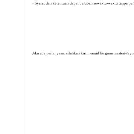
• Syarat dan ketentuan dapat berubah sewaktu-waktu tanpa pem
Jika ada pertanyaan, silahkan kirim email ke gamemaster@ay