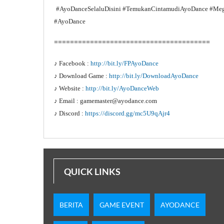
#AyoDanceSelaluDisini #TemukanCintamudiAyoDance #Meg
#AyoDance
=======================================
♪ Facebook :
http://bit.ly/FPAyoDance
♪ Download Game :
http://bit.ly/DownloadAyoDance
♪ Website :
http://bit.ly/AyoDanceWeb
♪ Email : gamemaster@ayodance.com
♪ Discord :
https://discord.gg/mc5U9qAjr4
QUICK LINKS
BERITA
GAME EVENT
AYODANCE