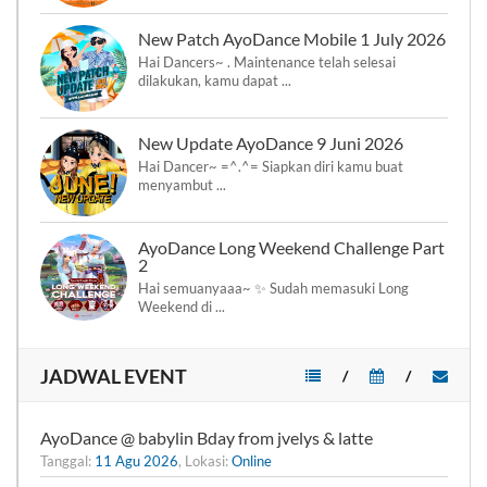
New Patch AyoDance Mobile 1 July 2026
Hai Dancers~ . Maintenance telah selesai
dilakukan, kamu dapat ...
New Update AyoDance 9 Juni 2026
Hai Dancer~ =^.^= Siapkan diri kamu buat
menyambut ...
AyoDance Long Weekend Challenge Part
2
Hai semuanyaaa~ ✨ Sudah memasuki Long
Weekend di ...
JADWAL EVENT
/
/
AyoDance @ babylin Bday from jvelys & latte
Tanggal:
11 Agu 2026
, Lokasi:
Online