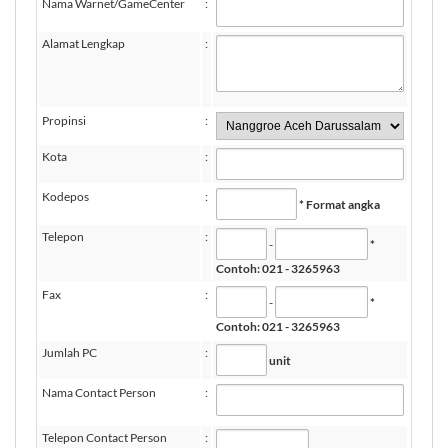
Nama Warnet/GameCenter
:
Alamat Lengkap
:
Propinsi
:
Kota
:
Kodepos
:
* Format angka
Telepon
:
-
*
Contoh: 021 - 3265963
Fax
:
-
*
Contoh: 021 - 3265963
Jumlah PC
:
unit
Nama Contact Person
:
Telepon Contact Person
: