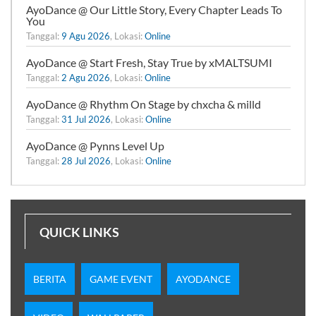
AyoDance @ Our Little Story, Every Chapter Leads To
You
Tanggal:
9 Agu 2026
, Lokasi:
Online
AyoDance @ Start Fresh, Stay True by xMALTSUMI
Tanggal:
2 Agu 2026
, Lokasi:
Online
AyoDance @ Rhythm On Stage by chxcha & milld
Tanggal:
31 Jul 2026
, Lokasi:
Online
AyoDance @ Pynns Level Up
Tanggal:
28 Jul 2026
, Lokasi:
Online
QUICK LINKS
BERITA
GAME EVENT
AYODANCE