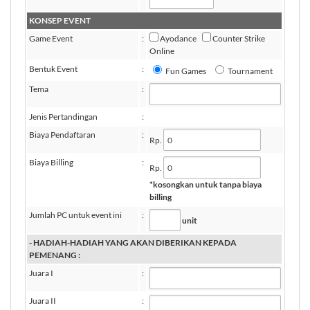
KONSEP EVENT
Game Event
:
Ayodance
Counter Strike
Online
Bentuk Event
:
Fun Games
Tournament
Tema
:
Jenis Pertandingan
:
Biaya Pendaftaran
:
Rp.
Biaya Billing
:
Rp.
*kosongkan untuk tanpa biaya
billing
Jumlah PC untuk event ini
:
unit
- HADIAH-HADIAH YANG AKAN DIBERIKAN KEPADA
PEMENANG :
Juara I
:
Juara II
: