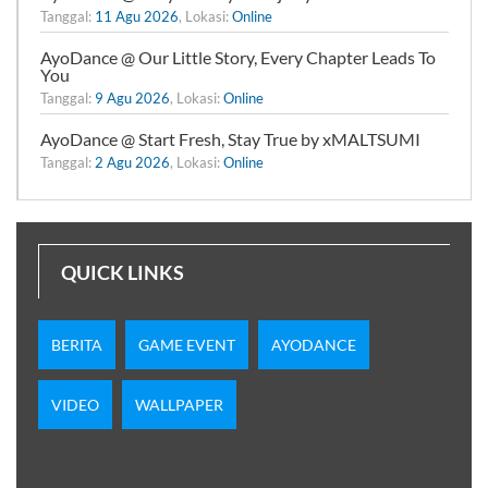
Tanggal:
11 Agu 2026
, Lokasi:
Online
AyoDance @ Our Little Story, Every Chapter Leads To
You
Tanggal:
9 Agu 2026
, Lokasi:
Online
AyoDance @ Start Fresh, Stay True by xMALTSUMI
Tanggal:
2 Agu 2026
, Lokasi:
Online
QUICK LINKS
BERITA
GAME EVENT
AYODANCE
VIDEO
WALLPAPER