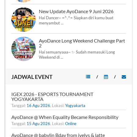
New Update AyoDance 9 Juni 2026
Hai Dancer~ =^.^= Siapkan diri kamu buat
menyambut ...
AyoDance Long Weekend Challenge Part
2
Hai semuanyaaa~ ✨ Sudah memasuki Long
Weekend di ...
JADWAL EVENT
/
/
IGEX 2026 - ESPORTS TOURNAMENT
YOGYAKARTA
Tanggal:
16 Agu 2026
, Lokasi:
Yogyakarta
AyoDance @ When Equality Became Responsibility
Tanggal:
15 Agu 2026
, Lokasi:
Online
AyoDance @ babylin Bday from jvelys & latte