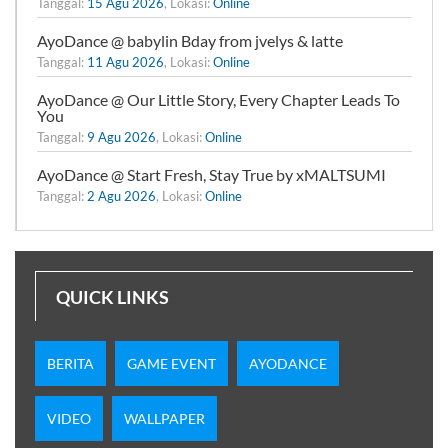
Tanggal:
15 Agu 2026
, Lokasi:
Online
AyoDance @ babylin Bday from jvelys & latte
Tanggal:
11 Agu 2026
, Lokasi:
Online
AyoDance @ Our Little Story, Every Chapter Leads To
You
Tanggal:
9 Agu 2026
, Lokasi:
Online
AyoDance @ Start Fresh, Stay True by xMALTSUMI
Tanggal:
2 Agu 2026
, Lokasi:
Online
QUICK LINKS
BERITA
GAME EVENT
AYODANCE
VIDEO
WALLPAPER