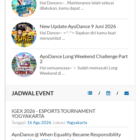
Hai Dancers~ . Maintenance telah selesai
dilakukan, kamu dapat ...
New Update AyoDance 9 Juni 2026
Hai Dancer~ =^.^= Siapkan diri kamu buat
menyambut ...
AyoDance Long Weekend Challenge Part
2
Hai semuanyaaa~ ✨ Sudah memasuki Long
Weekend di ...
JADWAL EVENT
/
/
IGEX 2026 - ESPORTS TOURNAMENT
YOGYAKARTA
Tanggal:
16 Agu 2026
, Lokasi:
Yogyakarta
AyoDance @ When Equality Became Responsibility