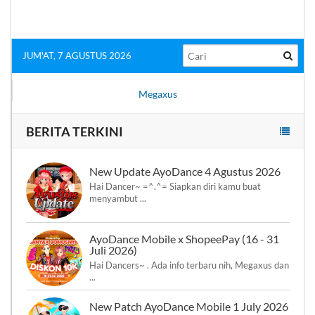
JUM'AT, 7 AGUSTUS 2026
Megaxus
BERITA TERKINI
New Update AyoDance 4 Agustus 2026
Hai Dancer~ =^.^= Siapkan diri kamu buat
menyambut ...
AyoDance Mobile x ShopeePay (16 - 31
Juli 2026)
Hai Dancers~ . Ada info terbaru nih, Megaxus dan
...
New Patch AyoDance Mobile 1 July 2026