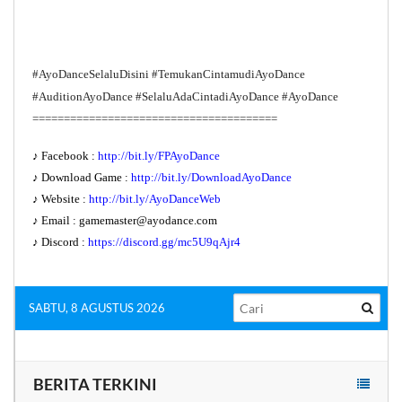
#AyoDanceSelaluDisini #TemukanCintamudiAyoDance
#AuditionAyoDance #SelaluAdaCintadiAyoDance #AyoDance
=======================================
♪ Facebook :
http://bit.ly/FPAyoDance
♪ Download Game :
http://bit.ly/DownloadAyoDance
♪ Website :
http://bit.ly/AyoDanceWeb
♪ Email :
gamemaster@ayodance.com
♪ Discord :
https://discord.gg/mc5U9qAjr4
SABTU, 8 AGUSTUS 2026
BERITA TERKINI