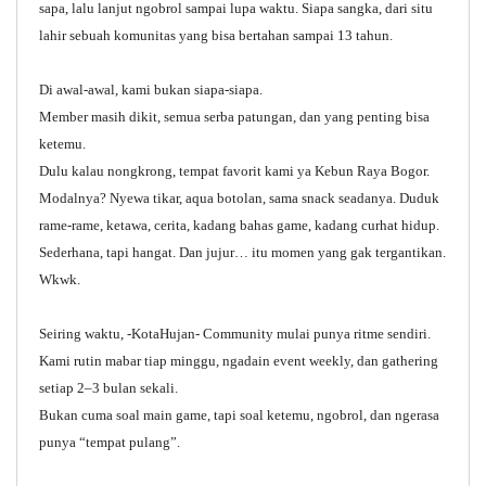
sapa, lalu lanjut ngobrol sampai lupa waktu. Siapa sangka, dari situ
lahir sebuah komunitas yang bisa bertahan sampai 13 tahun.
Di awal-awal, kami bukan siapa-siapa.
Member masih dikit, semua serba patungan, dan yang penting bisa
ketemu.
Dulu kalau nongkrong, tempat favorit kami ya Kebun Raya Bogor.
Modalnya? Nyewa tikar, aqua botolan, sama snack seadanya. Duduk
rame-rame, ketawa, cerita, kadang bahas game, kadang curhat hidup.
Sederhana, tapi hangat. Dan jujur… itu momen yang gak tergantikan.
Wkwk.
Seiring waktu, -KotaHujan- Community mulai punya ritme sendiri.
Kami rutin mabar tiap minggu, ngadain event weekly, dan gathering
setiap 2–3 bulan sekali.
Bukan cuma soal main game, tapi soal ketemu, ngobrol, dan ngerasa
punya “tempat pulang”.