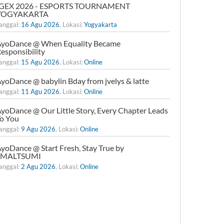
IGEX 2026 - ESPORTS TOURNAMENT
YOGYAKARTA
anggal:
16 Agu 2026
, Lokasi:
Yogyakarta
yoDance @ When Equality Became
esponsibility
anggal:
15 Agu 2026
, Lokasi:
Online
yoDance @ babylin Bday from jvelys & latte
anggal:
11 Agu 2026
, Lokasi:
Online
yoDance @ Our Little Story, Every Chapter Leads
o You
anggal:
9 Agu 2026
, Lokasi:
Online
yoDance @ Start Fresh, Stay True by
xMALTSUMI
anggal:
2 Agu 2026
, Lokasi:
Online