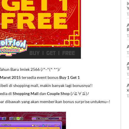
T
A
R
T
A
T
A
T
Tahun Baru Imlek 2566 (/^-^(^ ^*)/
T
7 Maret 2015
tersedia event bonus
Buy 1 Get 1
A
ibeli di shopping mall, makin banyak lagi bonusnya!!
edia di
Shopping Mall
dan
Couple Shop (
ﾉ≧∀≦)ﾉ
T
mbar dibawah yang akan memberikan bonus surprise untukmu~!