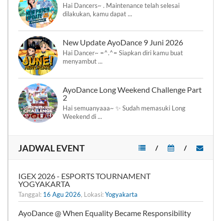
Hai Dancers~ . Maintenance telah selesai
dilakukan, kamu dapat ...
New Update AyoDance 9 Juni 2026
Hai Dancer~ =^.^= Siapkan diri kamu buat
menyambut ...
AyoDance Long Weekend Challenge Part
2
Hai semuanyaaa~ ✨ Sudah memasuki Long
Weekend di ...
JADWAL EVENT
/
/
IGEX 2026 - ESPORTS TOURNAMENT
YOGYAKARTA
Tanggal:
16 Agu 2026
, Lokasi:
Yogyakarta
AyoDance @ When Equality Became Responsibility