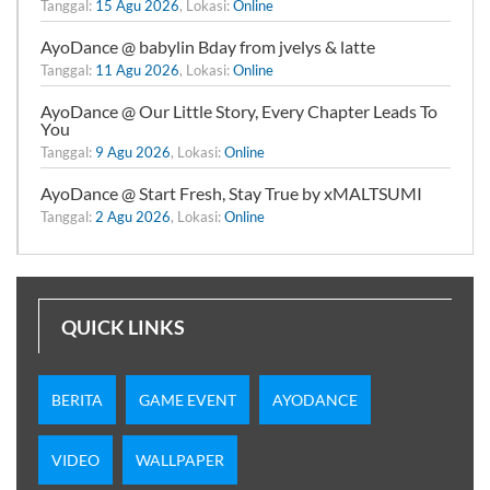
Tanggal:
15 Agu 2026
, Lokasi:
Online
AyoDance @ babylin Bday from jvelys & latte
Tanggal:
11 Agu 2026
, Lokasi:
Online
AyoDance @ Our Little Story, Every Chapter Leads To
You
Tanggal:
9 Agu 2026
, Lokasi:
Online
AyoDance @ Start Fresh, Stay True by xMALTSUMI
Tanggal:
2 Agu 2026
, Lokasi:
Online
QUICK LINKS
BERITA
GAME EVENT
AYODANCE
VIDEO
WALLPAPER