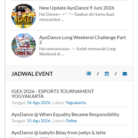
New Update AyoDance 9 Juni 2026
Hai Dancer~ =^.^= Siapkan diri kamu buat
menyambut ...
AyoDance Long Weekend Challenge Part
2
Hai semuanyaaa~ ✨ Sudah memasuki Long
Weekend di ...
JADWAL EVENT
/
/
IGEX 2026 - ESPORTS TOURNAMENT
YOGYAKARTA
Tanggal:
16 Agu 2026
, Lokasi:
Yogyakarta
AyoDance @ When Equality Became Responsibility
Tanggal:
15 Agu 2026
, Lokasi:
Online
AyoDance @ babylin Bday from jvelys & latte