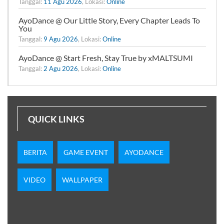
Tanggal:
11 Agu 2026
, Lokasi:
Online
AyoDance @ Our Little Story, Every Chapter Leads To
You
Tanggal:
9 Agu 2026
, Lokasi:
Online
AyoDance @ Start Fresh, Stay True by xMALTSUMI
Tanggal:
2 Agu 2026
, Lokasi:
Online
QUICK LINKS
BERITA
GAME EVENT
AYODANCE
VIDEO
WALLPAPER