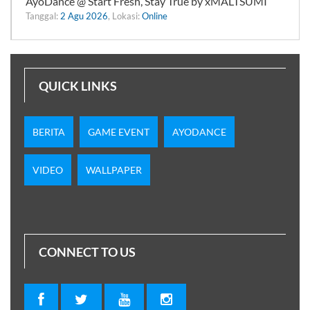
AyoDance @ Start Fresh, Stay True by xMALTSUMI
Tanggal:
2 Agu 2026
, Lokasi:
Online
QUICK LINKS
BERITA
GAME EVENT
AYODANCE
VIDEO
WALLPAPER
CONNECT TO US