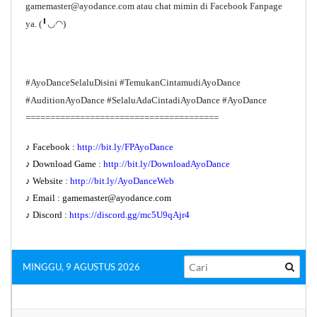
gamemaster@ayodance.com atau chat mimin di Facebook Fanpage
ya. (╹◡◠)
#AyoDanceSelaluDisini #TemukanCintamudiAyoDance
#AuditionAyoDance #SelaluAdaCintadiAyoDance #AyoDance
=======================================
♪ Facebook :
http://bit.ly/FPAyoDance
♪ Download Game :
http://bit.ly/DownloadAyoDance
♪ Website :
http://bit.ly/AyoDanceWeb
♪ Email :
gamemaster@ayodance.com
♪ Discord :
https://discord.gg/mc5U9qAjr4
MINGGU, 9 AGUSTUS 2026