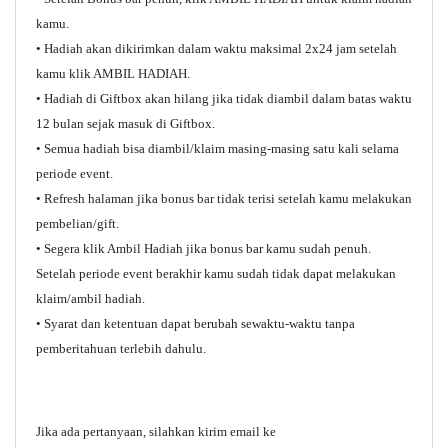
kamu.
• Hadiah akan dikirimkan dalam waktu maksimal 2x24 jam setelah
kamu klik AMBIL HADIAH.
• Hadiah di Giftbox akan hilang jika tidak diambil dalam batas waktu
12 bulan sejak masuk di Giftbox.
• Semua hadiah bisa diambil/klaim masing-masing satu kali selama
periode event.
• Refresh halaman jika bonus bar tidak terisi setelah kamu melakukan
pembelian/gift.
• Segera klik Ambil Hadiah jika bonus bar kamu sudah penuh.
Setelah periode event berakhir kamu sudah tidak dapat melakukan
klaim/ambil hadiah.
• Syarat dan ketentuan dapat berubah sewaktu-waktu tanpa
pemberitahuan terlebih dahulu.
Jika ada pertanyaan, silahkan kirim email ke