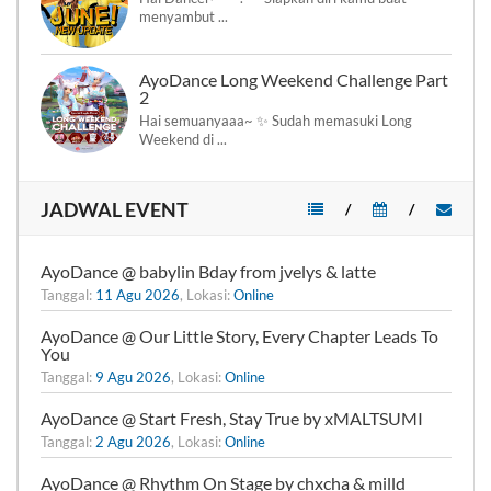
menyambut ...
AyoDance Long Weekend Challenge Part
2
Hai semuanyaaa~ ✨ Sudah memasuki Long
Weekend di ...
JADWAL EVENT
/
/
AyoDance @ babylin Bday from jvelys & latte
Tanggal:
11 Agu 2026
, Lokasi:
Online
AyoDance @ Our Little Story, Every Chapter Leads To
You
Tanggal:
9 Agu 2026
, Lokasi:
Online
AyoDance @ Start Fresh, Stay True by xMALTSUMI
Tanggal:
2 Agu 2026
, Lokasi:
Online
AyoDance @ Rhythm On Stage by chxcha & milld