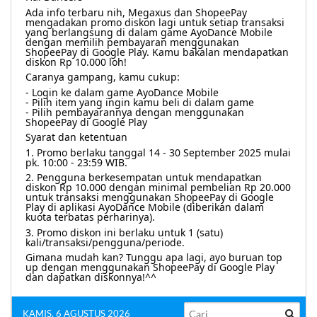
Ada info terbaru nih, Megaxus dan ShopeePay 
mengadakan promo diskon lagi untuk setiap transaksi 
yang berlangsung di dalam game AyoDance Mobile 
dengan memilih pembayaran menggunakan 
ShopeePay di Google Play. Kamu bakalan mendapatkan 
diskon Rp 10.000 loh!
Caranya gampang, kamu cukup:
- Login ke dalam game AyoDance Mobile
- Pilih item yang ingin kamu beli di dalam game
- Pilih pembayarannya dengan menggunakan 
ShopeePay di Google Play
Syarat dan ketentuan
1. Promo berlaku tanggal 14 - 30 September 2025 mulai 
pk. 10:00 - 23:59 WIB.
2. Pengguna berkesempatan untuk mendapatkan 
diskon Rp 10.000 dengan minimal pembelian Rp 20.000 
untuk transaksi menggunakan ShopeePay di Google 
Play di aplikasi AyoDance Mobile (diberikan dalam 
kuota terbatas perharinya).
3. Promo diskon ini berlaku untuk 1 (satu) 
kali/transaksi/pengguna/periode.
Gimana mudah kan? Tunggu apa lagi, ayo buruan top 
up dengan menggunakan ShopeePay di Google Play 
dan dapatkan diskonnya!^^
KAMIS, 6 AGUSTUS 2026