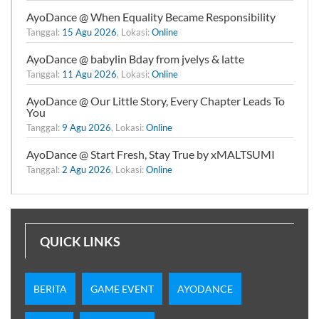
AyoDance @ When Equality Became Responsibility
Tanggal:
15 Agu 2026
, Lokasi:
Online
AyoDance @ babylin Bday from jvelys & latte
Tanggal:
11 Agu 2026
, Lokasi:
Online
AyoDance @ Our Little Story, Every Chapter Leads To
You
Tanggal:
9 Agu 2026
, Lokasi:
Online
AyoDance @ Start Fresh, Stay True by xMALTSUMI
Tanggal:
2 Agu 2026
, Lokasi:
Online
QUICK LINKS
BERITA
GAME EVENT
AYODANCE