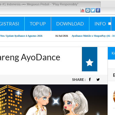
Indonesia.
«•»
Megaxus Peduli - "Play Responsibly"
GISTRASI
TOP UP
DOWNLOAD
INFO
ate AyoDance 4 Agustus 2026
16/Jul/2026
AyoDance Mobile x ShopeePay (16 - 31 Juli 20
K
areng AyoDance
SHARE :