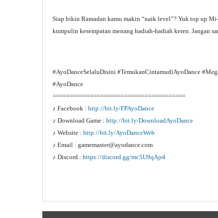
Siap bikin Ramadan kamu makin “naik level”? Yuk top up Mi-C
kumpulin kesempatan menang hadiah-hadiah keren. Jangan sa
#AyoDanceSelaluDisini #TemukanCintamudiAyoDance #Mega
#AyoDance
=======================================
♪ Facebook :
http://bit.ly/FPAyoDance
♪ Download Game :
http://bit.ly/DownloadAyoDance
♪ Website :
http://bit.ly/AyoDanceWeb
♪ Email : gamemaster@ayodance.com
♪ Discord :
https://discord.gg/mc5U9qAjr4