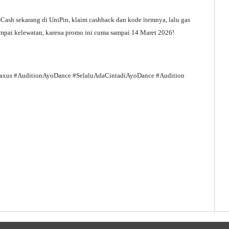
ash sekarang di UniPin, klaim cashback dan kode itemnya, lalu gas
mpai kelewatan, karena promo ini cuma sampai 14 Maret 2026!
xus #AuditionAyoDance #SelaluAdaCintadiAyoDance #Audition