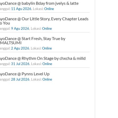
yoDance @ babylin Bday from jvelys & latte
anggal:
11 Agu 2026
, Lokasi:
Online
yoDance @ Our Little Story, Every Chapter Leads
o You
anggal:
9 Agu 2026
, Lokasi:
Online
yoDance @ Start Fresh, Stay True by
xMALTSUMI
anggal:
2 Agu 2026
, Lokasi:
Online
yoDance @ Rhythm On Stage by chxcha & milld
anggal:
31 Jul 2026
, Lokasi:
Online
yoDance @ Pynns Level Up
anggal:
28 Jul 2026
, Lokasi:
Online