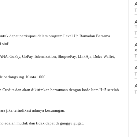
A
T
A
T
T
untuk dapat partisipasi dalam program Level Up Ramadan Bersama
 sini!
A
T
ANA, GoPay, GoPay Tokenization, ShopeePay, LinkAja, Doku Wallet,
A
T
ode berlangsung. Kuota 1000.
A
n Credits dan akan dikirimkan bersamaan dengan kode Item H+5 setelah
T
a jika terindikasi adanya kecurangan.
 adalah mutlak dan tidak dapat di ganggu gugat.