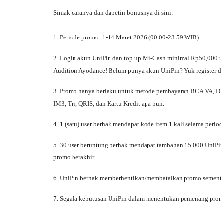
Simak caranya dan dapetin bonusnya di sini:
1. Periode promo: 1-14 Maret 2026 (00.00-23.59 WIB).
2. Login akun UniPin dan top up Mi-Cash minimal Rp50,000 
Audition Ayodance! Belum punya akun UniPin? Yuk register di
3. Promo hanya berlaku untuk metode pembayaran BCA VA, D
IM3, Tri, QRIS, dan Kartu Kredit apa pun.
4. 1 (satu) user berhak mendapat kode item 1 kali selama peri
5. 30 user beruntung berhak mendapat tambahan 15.000 UniPi
promo berakhir.
6. UniPin berhak memberhentikan/membatalkan promo sementar
7. Segala keputusan UniPin dalam menentukan pemenang promo