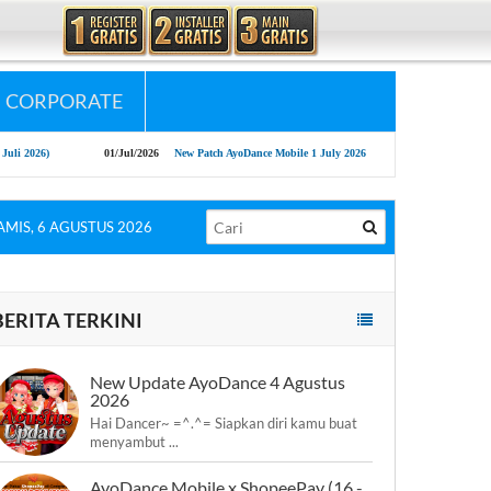
CORPORATE
26)
01/Jul/2026
New Patch AyoDance Mobile 1 July 2026
09/Jun/2026
New Up
AMIS, 6 AGUSTUS 2026
BERITA TERKINI
New Update AyoDance 4 Agustus
2026
Hai Dancer~ =^.^= Siapkan diri kamu buat
menyambut ...
AyoDance Mobile x ShopeePay (16 -