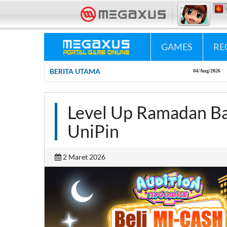
«•»
Megaxus Infotech - Portal Game Online #1 
GAMES
RE
BERITA UTAMA
04/Aug/2026
New Upd
Level Up Ramadan B
UniPin
2 Maret 2026