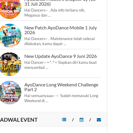
31 Juli 2026)
Hai Dancers~ . Ada info terbaru nih,
Megaxus dan ...
New Patch AyoDance Mobile 1 July
2026
Hai Dancers~ . Maintenance telah selesai
dilakukan, kamu dapat ...
New Update AyoDance 9 Juni 2026
Hai Dancer~ =^.^= Siapkan diri kamu buat
menyambut ...
AyoDance Long Weekend Challenge
Part 2
Hai semuanyaaa~ ✨ Sudah memasuki Long
Weekend di ...
JADWAL EVENT
/
/