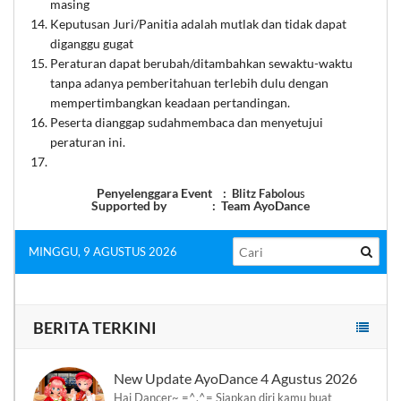
masing
Keputusan Juri/Panitia adalah mutlak dan tidak dapat
diganggu gugat
Peraturan dapat berubah/ditambahkan sewaktu-waktu
tanpa adanya pemberitahuan terlebih dulu dengan
mempertimbangkan keadaan pertandingan.
Peserta dianggap sudahmembaca dan menyetujui
peraturan ini.
Penyelenggara Event :
Blitz Fabolou
s
Supported by : Team AyoDance
MINGGU, 9 AGUSTUS 2026
BERITA TERKINI
New Update AyoDance 4 Agustus 2026
Hai Dancer~ =^.^= Siapkan diri kamu buat