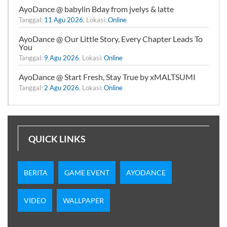
AyoDance @ babylin Bday from jvelys & latte
Tanggal:
11 Agu 2026
, Lokasi:
Online
AyoDance @ Our Little Story, Every Chapter Leads To
You
Tanggal:
9 Agu 2026
, Lokasi:
Online
AyoDance @ Start Fresh, Stay True by xMALTSUMI
Tanggal:
2 Agu 2026
, Lokasi:
Online
QUICK LINKS
BERITA
GAME EVENT
AYODANCE
VIDEO
WALLPAPER