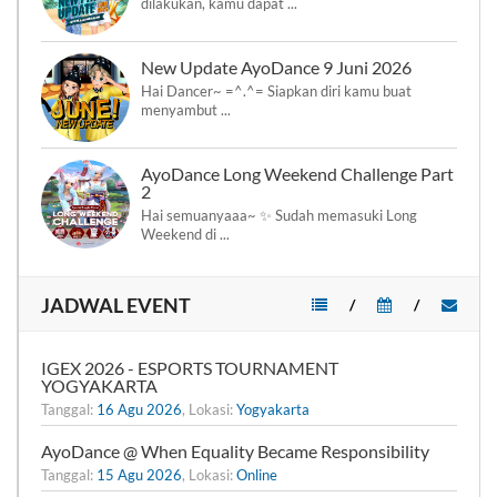
dilakukan, kamu dapat ...
New Update AyoDance 9 Juni 2026
Hai Dancer~ =^.^= Siapkan diri kamu buat
menyambut ...
AyoDance Long Weekend Challenge Part
2
Hai semuanyaaa~ ✨ Sudah memasuki Long
Weekend di ...
JADWAL EVENT
/
/
IGEX 2026 - ESPORTS TOURNAMENT
YOGYAKARTA
Tanggal:
16 Agu 2026
, Lokasi:
Yogyakarta
AyoDance @ When Equality Became Responsibility
Tanggal:
15 Agu 2026
, Lokasi:
Online