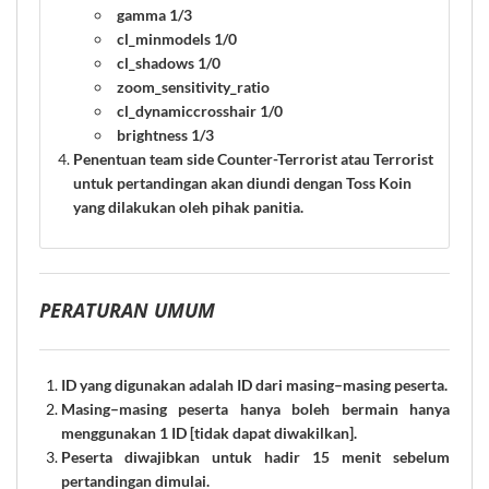
gamma 1/3
cl_minmodels 1/0
cl_shadows 1/0
zoom_sensitivity_ratio
cl_dynamiccrosshair 1/0
brightness 1/3
Penentuan team side Counter-Terrorist atau Terrorist
untuk pertandingan akan diundi dengan Toss Koin
yang dilakukan oleh pihak panitia.
PERATURAN UMUM
ID yang digunakan adalah ID dari masing–masing peserta.
Masing–masing peserta hanya boleh bermain hanya
menggunakan 1 ID [tidak dapat diwakilkan].
Peserta diwajibkan untuk hadir 15 menit sebelum
pertandingan dimulai.