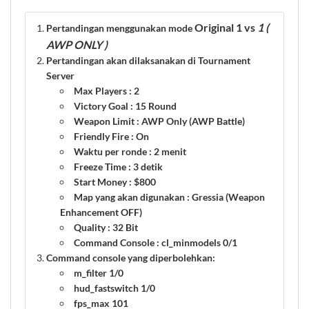
Original 1 vs
1 (
Pertandingan menggunakan mode
AWP ONLY )
Pertandingan akan dilaksanakan di Tournament
Server
Max Players
:
2
Victory Goal
:
15 Round
Weapon Limit
:
AWP Only (AWP Battle)
Friendly Fire
:
On
Waktu per ronde
:
2 menit
Freeze Time
:
3 detik
Start Money
:
$800
Map yang akan digunakan
:
Gressia (Weapon
Enhancement OFF)
Quality
: 32 Bit
Command Console
: cl_minmodels 0/1
Command console yang diperbolehkan:
m_filter 1/0
hud_fastswitch 1/0
fps_max 101