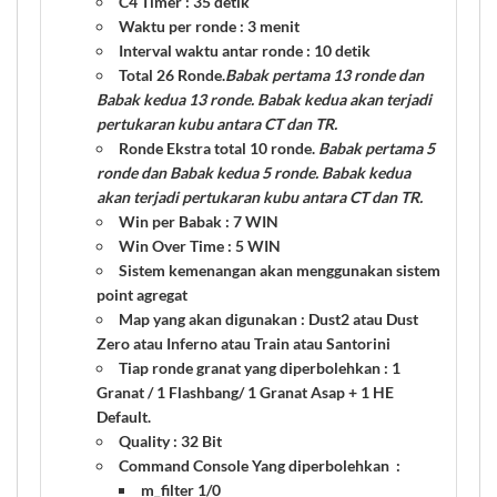
C4 Timer
:
35 detik
Waktu per ronde
:
3 menit
Interval waktu antar ronde
:
10 detik
Total 26 Ronde.
Babak pertama 13 ronde dan
Babak kedua 13 ronde. Babak kedua akan terjadi
pertukaran kubu antara CT dan TR.
Ronde Ekstra total 10 ronde
.
Babak pertama 5
ronde dan Babak kedua 5 ronde. Babak kedua
akan terjadi pertukaran kubu antara CT dan TR.
Win per Babak :
7 WIN
Win Over Time :
5 WIN
Sistem kemenangan akan menggunakan
sistem
point agregat
Map yang akan digunakan
:
Dust2 atau Dust
Zero atau Inferno atau Train atau Santorini
Tiap ronde granat yang diperbolehkan
:
1
Granat / 1 Flashbang/ 1 Granat Asap + 1 HE
Default
.
Quality
: 32 Bit
Command Console Yang diperbolehkan
:
m_filter 1/0