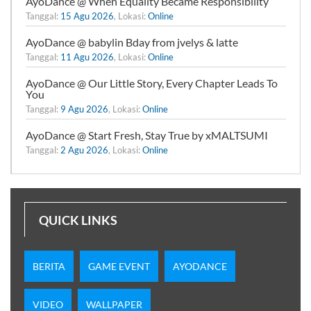
AyoDance @ When Equality Became Responsibility
Tanggal:
15 Agu 2026
, Lokasi:
Online
AyoDance @ babylin Bday from jvelys & latte
Tanggal:
11 Agu 2026
, Lokasi:
Online
AyoDance @ Our Little Story, Every Chapter Leads To
You
Tanggal:
9 Agu 2026
, Lokasi:
Online
AyoDance @ Start Fresh, Stay True by xMALTSUMI
Tanggal:
2 Agu 2026
, Lokasi:
Online
QUICK LINKS
BERITA
GAME EVENT
AYODANCE
VIDEO
WALLPAPER