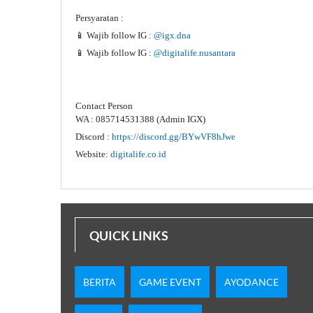
Persyaratan :
📱 Wajib follow IG :
@igx.dna
📱
Wajib follow IG :
@digitalife.nusantara
Contact Person
WA : 085714531388 (Admin IGX)
Discord :
https://discord.gg/BYwVF8hJwe
Website:
digitalife.co.id
QUICK LINKS
BERITA
GAME EVENT
AYODANCE