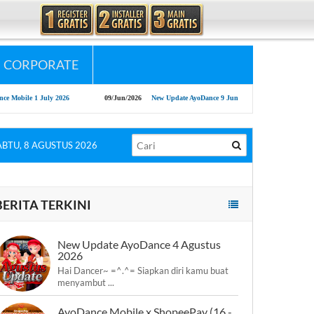
CORPORATE
uly 2026
09/Jun/2026
New Update AyoDance 9 Juni 2026
13/May/2026
AyoDa
ABTU, 8 AGUSTUS 2026
BERITA TERKINI
New Update AyoDance 4 Agustus
2026
Hai Dancer~ =^.^= Siapkan diri kamu buat
menyambut ...
AyoDance Mobile x ShopeePay (16 -