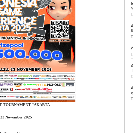
T
A
R
T
A
T
A
T
T
A
T
ORT TOURNAMENT JAKARTA
 23 November 2025