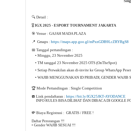
Sing
🔍 Detail :
🎖️
IGX 2025 - ESPORT TOURNAMENT JAKARTA
🎯 Venue : GAJAH MADA PLAZA
📍 Gmaps :
https://maps.app.goo.gl/mPxnGDB9LcZRYBgS8
📅 Tanggal pertandingan :
• Minggu, 23 November 2025
• TM tanggal 23 November 2025 OTS (OnTheSpot)
• Setiap Perwakilan akan di-invite ke Group WhatsApp Peser
• WAJIB MENGGUNAKAN ID PRIBADI, GENDER WAJIB SE
🏆 Mode Pertandingan : Single Competition
☎️ Link pendaftaran :
https://bit.ly/IGX25JKT-AYODANCE
INFO RULES BISA DILIHAT DAN DIBACA DI GOOGLE 
💸 Biaya Registrasi : GRATIS / FREE !
Daftar Perorangan !!!
• Gender WAJIB SESUAI !!!