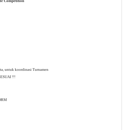
le Competition
ta, untuk koordinasi Turnamen
SUAI !!!
FORM