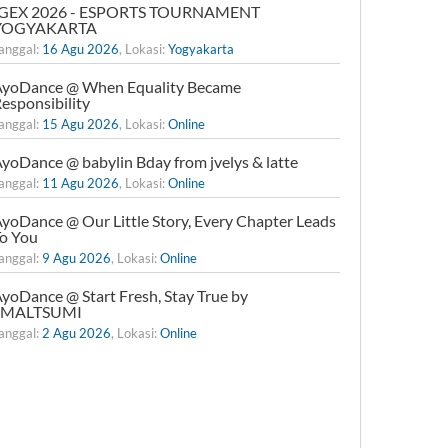
IGEX 2026 - ESPORTS TOURNAMENT
YOGYAKARTA
anggal:
16 Agu 2026
, Lokasi:
Yogyakarta
yoDance @ When Equality Became
esponsibility
anggal:
15 Agu 2026
, Lokasi:
Online
yoDance @ babylin Bday from jvelys & latte
anggal:
11 Agu 2026
, Lokasi:
Online
yoDance @ Our Little Story, Every Chapter Leads
o You
anggal:
9 Agu 2026
, Lokasi:
Online
yoDance @ Start Fresh, Stay True by
xMALTSUMI
anggal:
2 Agu 2026
, Lokasi:
Online