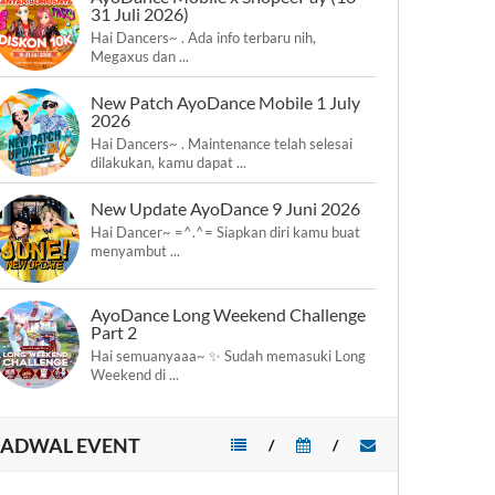
31 Juli 2026)
Hai Dancers~ . Ada info terbaru nih,
Megaxus dan ...
New Patch AyoDance Mobile 1 July
2026
Hai Dancers~ . Maintenance telah selesai
dilakukan, kamu dapat ...
New Update AyoDance 9 Juni 2026
Hai Dancer~ =^.^= Siapkan diri kamu buat
menyambut ...
AyoDance Long Weekend Challenge
Part 2
Hai semuanyaaa~ ✨ Sudah memasuki Long
Weekend di ...
JADWAL EVENT
/
/