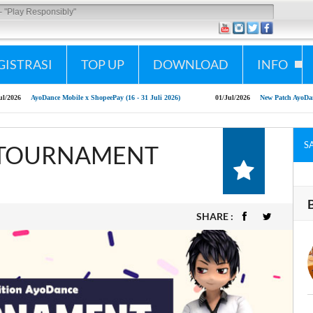
sponsibly"
GISTRASI
TOP UP
DOWNLOAD
INFO
ance Mobile x ShopeePay (16 - 31 Juli 2026)
01/Jul/2026
New Patch AyoDance Mobile 1 J
S
T TOURNAMENT
SHARE :