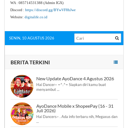
WA : 085714531388 (Admin IGX)
Discord :
https://discord.gg/BYwVF8hJwe
Website:
digitalife.co.id
SENIN, 10 AGUSTUS 2026
BERITA TERKINI
New Update AyoDance 4 Agustus 2026
Hai Dancer~ =^.^= Siapkan diri kamu buat
menyambut ...
AyoDance Mobile x ShopeePay (16 - 31
Juli 2026)
Hai Dancers~ . Ada info terbaru nih, Megaxus dan
...