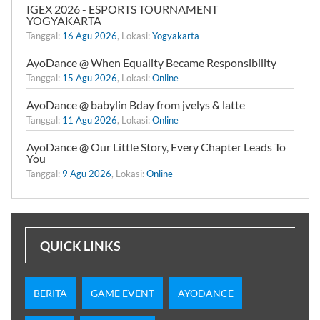
IGEX 2026 - ESPORTS TOURNAMENT
YOGYAKARTA
Tanggal:
16 Agu 2026
, Lokasi:
Yogyakarta
AyoDance @ When Equality Became Responsibility
Tanggal:
15 Agu 2026
, Lokasi:
Online
AyoDance @ babylin Bday from jvelys & latte
Tanggal:
11 Agu 2026
, Lokasi:
Online
AyoDance @ Our Little Story, Every Chapter Leads To
You
Tanggal:
9 Agu 2026
, Lokasi:
Online
QUICK LINKS
BERITA
GAME EVENT
AYODANCE