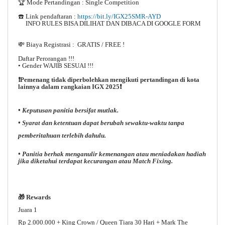
🏆 Mode Pertandingan : Single Competition
☎️ Link pendaftaran :
https://bit.ly/IGX25SMR-AYD
INFO RULES BISA DILIHAT DAN DIBACA DI GOOGLE FORM
💸 Biaya Registrasi : GRATIS / FREE !
Daftar Perorangan !!!
• Gender WAJIB SESUAI !!!
❗Pemenang tidak diperbolehkan mengikuti pertandingan di kota
lainnya dalam rangkaian IGX 2025❗
• Keputusan panitia bersifat mutlak.
• Syarat dan ketentuan dapat berubah sewaktu-waktu tanpa
pemberitahuan terlebih dahulu.
• Panitia berhak menganulir kemenangan atau meniadakan hadiah
jika diketahui terdapat kecurangan atau Match Fixing.
🎁 Rewards
Juara 1
Rp 2.000.000 + King Crown / Queen Tiara 30 Hari + Mark The