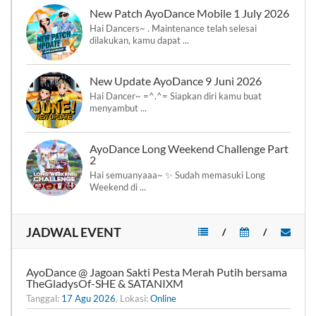
New Patch AyoDance Mobile 1 July 2026
Hai Dancers~ . Maintenance telah selesai
dilakukan, kamu dapat ...
New Update AyoDance 9 Juni 2026
Hai Dancer~ =^.^= Siapkan diri kamu buat
menyambut ...
AyoDance Long Weekend Challenge Part
2
Hai semuanyaaa~ ✨ Sudah memasuki Long
Weekend di ...
JADWAL EVENT
/
/
AyoDance @ Jagoan Sakti Pesta Merah Putih bersama
TheGladysOf-SHE & SATANIXM
Tanggal:
17 Agu 2026
, Lokasi:
Online