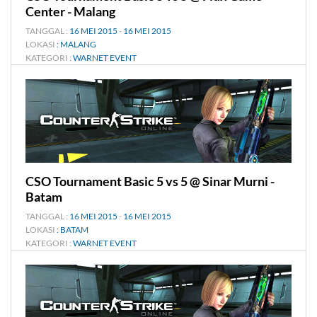
Center - Malang
TANGGAL :
16 MEI 2015
-
16 MEI 2015
LOKASI
: MALANG
KATEGORI :
WARNET EVENT
CSO Tournament Basic 5 vs 5 @ Sinar Murni -
Batam
TANGGAL :
16 MEI 2015
-
16 MEI 2015
LOKASI
: BATAM
KATEGORI :
WARNET EVENT