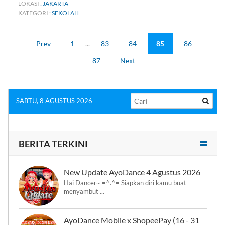
LOKASI
: JAKARTA
KATEGORI :
SEKOLAH
Prev
1
...
83
84
85
86
87
Next
SABTU, 8 AGUSTUS 2026
BERITA TERKINI
New Update AyoDance 4 Agustus 2026
Hai Dancer~ =^.^= Siapkan diri kamu buat
menyambut ...
AyoDance Mobile x ShopeePay (16 - 31