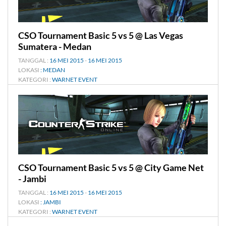
CSO Tournament Basic 5 vs 5 @ Las Vegas
Sumatera - Medan
TANGGAL :
16 MEI 2015
-
16 MEI 2015
LOKASI
: MEDAN
KATEGORI :
WARNET EVENT
CSO Tournament Basic 5 vs 5 @ City Game Net
- Jambi
TANGGAL :
16 MEI 2015
-
16 MEI 2015
LOKASI
: JAMBI
KATEGORI :
WARNET EVENT