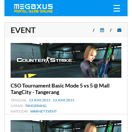
☰
EVENT
/
/
CATEGORY :
CSO Tournament Basic Mode 5 vs 5 @ Mall
TangCity - Tangerang
TANGGAL :
13 JUNI 2015
-
13 JUNI 2015
LOKASI
: TANGERANG
KATEGORI :
WARNET EVENT