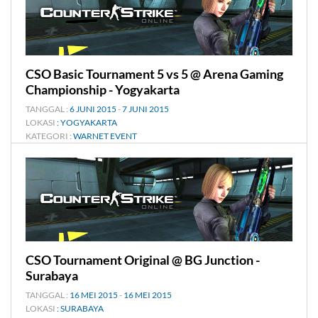
CSO Basic Tournament 5 vs 5 @ Arena Gaming
Championship - Yogyakarta
TANGGAL :
6 JUNI 2015
-
7 JUNI 2015
LOKASI
: YOGYAKARTA
KATEGORI :
WARNET EVENT
CSO Tournament Original @ BG Junction -
Surabaya
TANGGAL :
16 MEI 2015
-
16 MEI 2015
LOKASI
: SURABAYA