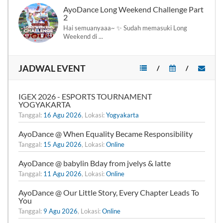
AyoDance Long Weekend Challenge Part
2
Hai semuanyaaa~ ✨ Sudah memasuki Long
Weekend di ...
JADWAL EVENT
/
/
IGEX 2026 - ESPORTS TOURNAMENT
YOGYAKARTA
Tanggal:
16 Agu 2026
, Lokasi:
Yogyakarta
AyoDance @ When Equality Became Responsibility
Tanggal:
15 Agu 2026
, Lokasi:
Online
AyoDance @ babylin Bday from jvelys & latte
Tanggal:
11 Agu 2026
, Lokasi:
Online
AyoDance @ Our Little Story, Every Chapter Leads To
You
Tanggal:
9 Agu 2026
, Lokasi:
Online