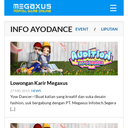
☰
INFO AYODANCE
EVENT
/
LIPUTAN
ALL
/
BERITA
/
Lowongan Karir Megaxus
27 MEI 2015,
NEWS
Yow Dancer~!Buat kalian yang kreatif dan suka desain
fashion, yuk bergabung dengan PT. Megaxus Infotech.Segera
[...]