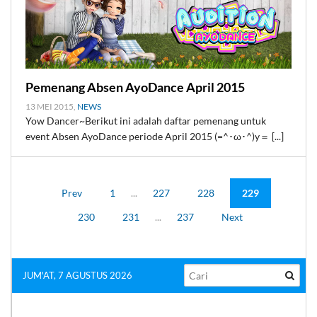
Pemenang Absen AyoDance April 2015
13 MEI 2015,
NEWS
Yow Dancer~Berikut ini adalah daftar pemenang untuk
event Absen AyoDance periode April 2015 (=^･ω･^)y＝ [...]
Prev
1
...
227
228
229
230
231
...
237
Next
JUM'AT, 7 AGUSTUS 2026