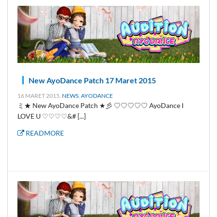
New AyoDance Patch 17 Maret 2015
16 MARET 2015,
NEWS
,
AYODANCE
ミ★ New AyoDance Patch ★彡 ♡♡♡♡♡ AyoDance I
LOVE U ♡♡♡♡&# [...]
READMORE