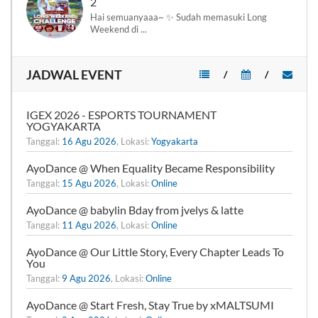
2
Hai semuanyaaa~ ✨ Sudah memasuki Long
Weekend di ...
JADWAL EVENT
/
/
IGEX 2026 - ESPORTS TOURNAMENT
YOGYAKARTA
Tanggal:
16 Agu 2026
, Lokasi:
Yogyakarta
AyoDance @ When Equality Became Responsibility
Tanggal:
15 Agu 2026
, Lokasi:
Online
AyoDance @ babylin Bday from jvelys & latte
Tanggal:
11 Agu 2026
, Lokasi:
Online
AyoDance @ Our Little Story, Every Chapter Leads To
You
Tanggal:
9 Agu 2026
, Lokasi:
Online
AyoDance @ Start Fresh, Stay True by xMALTSUMI