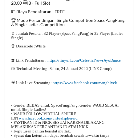
20.00 WIB - Full Slot
💵 Biaya Pendaftaran : FREE
🏆 Mode Pertandingan :Single Competition SpacePangPang
& Single Ladies Competition
🏅 Jumlah Peserta : 32 Player (SpacePangPang) & 32 Player (Ladies
Single)
👗 Dresscode :
White
☎️ Link Pendaftaran :
https://tinyurl.com/CelestialVowsAyoDance
👬 Technical Meeting :Sabtu, 24 Januari 2026 (LINE Group)
🎥
Link Live Streaming:
https://www.facebook.com/mangblxck
• Gender BEBAS untuk SpacePangPang, Gender WAJIB SESUAI
untuk Single Ladies!
• WAJIB FOLLOW VIRTUAL SPHERE
IDN
www.facebook.com/virtualsphereid
• PASTIKAN ID & NICK SESUAI KARENA DILARANG
MELAKUKAN PERGANTIAN ID ATAU NICK.
• Keputusan panitia bersifat mutlak.
• Syarat dan ketentuan dapat berubah sewaktu-waktu tanpa