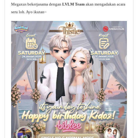
Megaxus bekerjasama dengan
LVLM Team
akan mengadakan acara
seru loh. Ayo ikutan~