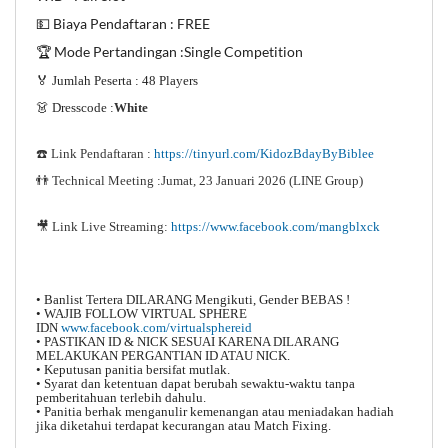
💵 Biaya Pendaftaran : FREE
🏆 Mode Pertandingan :Single Competition
🏅 Jumlah Peserta : 48 Players
👗 Dresscode :
White
☎️ Link Pendaftaran :
https://tinyurl.com/KidozBdayByBiblee
👬 Technical Meeting :Jumat, 23 Januari 2026 (LINE Group)
🎥
Link Live Streaming:
https://www.facebook.com/mangblxck
• Banlist Tertera DILARANG Mengikuti, Gender BEBAS !
• WAJIB FOLLOW VIRTUAL SPHERE
IDN
www.facebook.com/virtualsphereid
• PASTIKAN ID & NICK SESUAI KARENA DILARANG
MELAKUKAN PERGANTIAN ID ATAU NICK.
• Keputusan panitia bersifat mutlak.
• Syarat dan ketentuan dapat berubah sewaktu-waktu tanpa
pemberitahuan terlebih dahulu.
• Panitia berhak menganulir kemenangan atau meniadakan hadiah
jika diketahui terdapat kecurangan atau Match Fixing.