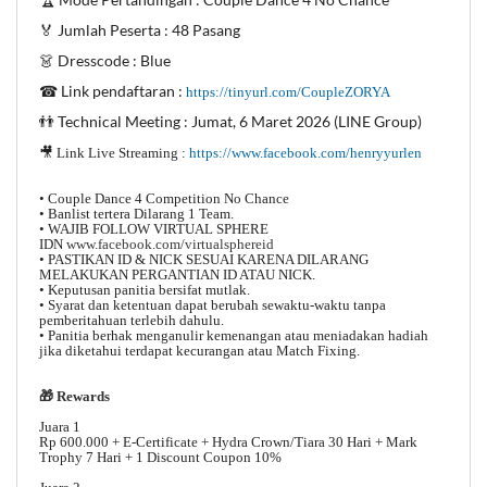
🏅 Jumlah Peserta : 48 Pasang
👗 Dresscode : Blue
☎ Link pendaftaran :
https://tinyurl.com/CoupleZORYA
👬 Technical Meeting : Jumat, 6 Maret 2026 (LINE Group)
🎥 Link Live Streaming :
https://www.facebook.com/henryyurlen
• Couple Dance 4 Competition No Chance
• Banlist tertera Dilarang 1 Team.
• WAJIB FOLLOW VIRTUAL SPHERE
IDN
www.facebook.com/virtualsphereid
• PASTIKAN ID & NICK SESUAI KARENA DILARANG
MELAKUKAN PERGANTIAN ID ATAU NICK.
• Keputusan panitia bersifat mutlak.
• Syarat dan ketentuan dapat berubah sewaktu-waktu tanpa
pemberitahuan terlebih dahulu.
• Panitia berhak menganulir kemenangan atau meniadakan hadiah
jika diketahui terdapat kecurangan atau Match Fixing.
🎁 Rewards
Juara 1
Rp 600.000 + E-Certificate + Hydra Crown/Tiara 30 Hari + Mark
Trophy 7 Hari + 1 Discount Coupon 10%