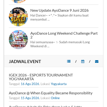
New Update AyoDance 9 Juni 2026
Hai Dancer~ =^.^= Siapkan diri kamu buat
menyambut ...
AyoDance Long Weekend Challenge Part
2
Hai semuanyaaa~ ✨ Sudah memasuki Long
Weekend di ...
JADWAL EVENT
/
/
IGEX 2026 - ESPORTS TOURNAMENT
YOGYAKARTA
Tanggal:
16 Agu 2026
, Lokasi:
Yogyakarta
AyoDance @ When Equality Became Responsibility
Tanggal:
15 Agu 2026
, Lokasi:
Online
AyoDance @ babylin Bday from jvelys & latte