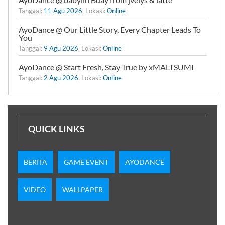
Tanggal:
11 Agu 2026
, Lokasi:
Online
AyoDance @ Our Little Story, Every Chapter Leads To
You
Tanggal:
9 Agu 2026
, Lokasi:
Online
AyoDance @ Start Fresh, Stay True by xMALTSUMI
Tanggal:
2 Agu 2026
, Lokasi:
Online
QUICK LINKS
BERITA
GAME EVENT
AYODANCE
VIDEO
WALLPAPER