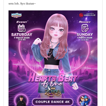
seru loh. Ayo ikutan~