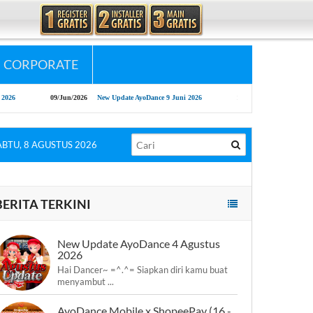
CORPORATE
Jun/2026
New Update AyoDance 9 Juni 2026
13/May/2026
AyoDance Long Weekend Chal
ABTU, 8 AGUSTUS 2026
BERITA TERKINI
New Update AyoDance 4 Agustus
2026
Hai Dancer~ =^.^= Siapkan diri kamu buat
menyambut ...
AyoDance Mobile x ShopeePay (16 -