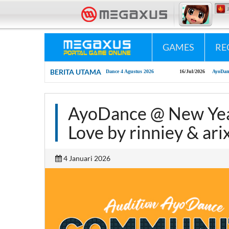
«•»
Megaxus Infotech - Portal Game Online #1 Indonesia.
«•»
Megaxus Peduli - "Pl
GAMES
RE
BERITA UTAMA
ug/2026
New Update AyoDance 4 Agustus 2026
16/Jul/2026
AyoDance Mobile x ShopeePay
AyoDance @ New Yea
Love by rinniey & ari
4 Januari 2026