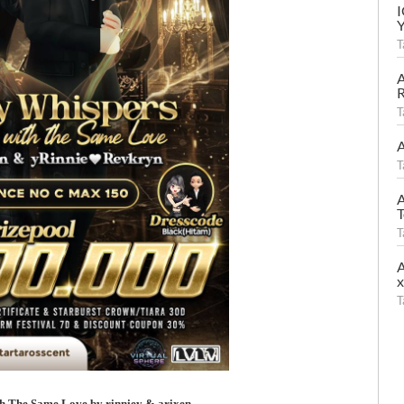
T
A
R
T
A
T
A
T
T
A
T
 The Same Love by rinniey & arixen