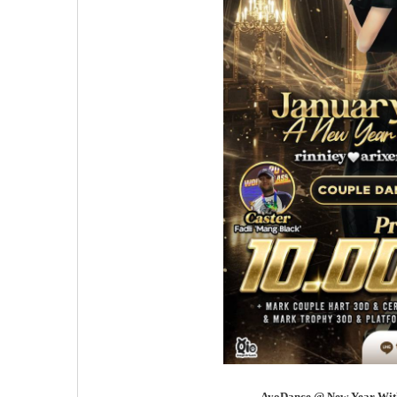
AyoDance @ New Year With