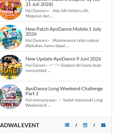
31 Juli 2026)
Hai Dancers~ . Ada info terbaru nih,
Megaxus dan ...
New Patch AyoDance Mobile 1 July
2026
Hai Dancers~ . Maintenance telah selesai
dilakukan, kamu dapat ...
New Update AyoDance 9 Juni 2026
Hai Dancer~ =^.^= Siapkan diri kamu buat
menyambut ...
AyoDance Long Weekend Challenge
Part 2
Hai semuanyaaa~ ✨ Sudah memasuki Long
Weekend di ...
JADWAL EVENT
/
/