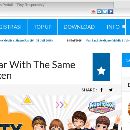
ay Responsibly"
GISTRASI
TOP UP
DOWNLOAD
INFO
 (16 - 31 Juli 2026)
01/Jul/2026
New Patch AyoDance Mobile 1 July 2026
09/
S
r With The Same
xen
SHARE :