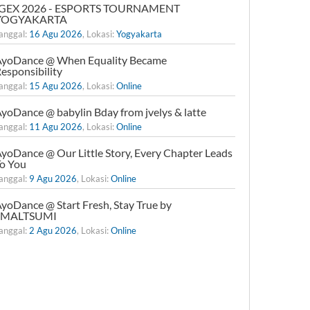
IGEX 2026 - ESPORTS TOURNAMENT
YOGYAKARTA
anggal:
16 Agu 2026
, Lokasi:
Yogyakarta
yoDance @ When Equality Became
esponsibility
anggal:
15 Agu 2026
, Lokasi:
Online
yoDance @ babylin Bday from jvelys & latte
anggal:
11 Agu 2026
, Lokasi:
Online
yoDance @ Our Little Story, Every Chapter Leads
o You
anggal:
9 Agu 2026
, Lokasi:
Online
yoDance @ Start Fresh, Stay True by
xMALTSUMI
anggal:
2 Agu 2026
, Lokasi:
Online