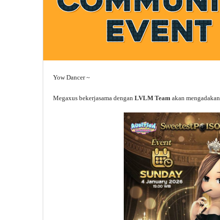
Yow Dancer ~
Megaxus bekerjasama dengan
LVLM Team
akan mengadakan a