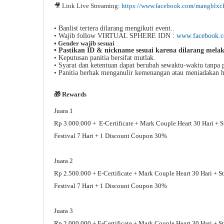
🎥
Link Live Streaming:
https://www.facebook.com/mangblxc
• Banlist tertera dilarang mengikuti event..
•
Wajib follow VIRTUAL SPHERE IDN :
www.facebook.co
• Gender wajib sesuai
• Pastikan ID & nickname sesuai karena dilarang mela
• Keputusan panitia bersifat mutlak.
• Syarat dan ketentuan dapat berubah sewaktu-waktu tanpa 
• Panitia berhak menganulir kemenangan atau meniadakan ha
🎁 Rewards
Juara 1
Rp 3.000.000 + E-Certificate + Mark Couple Heart 30 Hari + S
Festival 7 Hari + 1 Discount Coupon 30%
Juara 2
Rp 2.500.000 + E-Certificate + Mark Couple Heart 30 Hari + S
Festival 7 Hari + 1 Discount Coupon 30%
Juara 3
Rp 2.000.000 + E-Certificate + Mark Couple Heart 30 Hari + S