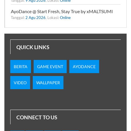
Tanggal:
9 Agu 2026
, Lokasi:
Online
AyoDance @ Start Fresh, Stay True by xMALTSUMI
Tanggal:
2 Agu 2026
, Lokasi:
Online
QUICK LINKS
BERITA
GAME EVENT
AYODANCE
VIDEO
WALLPAPER
CONNECT TO US