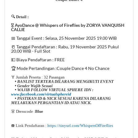
🔍 Detail :
🎖️
AyoDance @ Whispers of Fireflies by ZORYA VANQUISH
CALLIE
📅 Tanggal Event : Selasa, 25 November 2025 19.00 WIB
📒 Tanggal Pendaftaran : Rabu, 19 November 2025 Pukul
20.00 WIB - Full Slot
💵 Biaya Pendaftaran : FREE
🏆 Mode Pertandingan :Couple Dance 4 No Chance
🏅 Jumlah Peserta : 32 Pasangan
• BANLIST TERTERA DILARANG MENGIKUTI EVENT
• Gender Wajib Sesuai
•
WAJIB FOLLOW VIRTUAL SPHERE IDN :
www.facebook.com/virtualsphereid
• PASTIKAN ID & NICK SESUAI KARENA DILARANG
MELAKUKAN PERGANTIAN ID ATAU NICK.
👗 Dresscode :
Blue
☎️ Link Pendaftaran :
https://tinyurl.com/WhispersOfFireflies