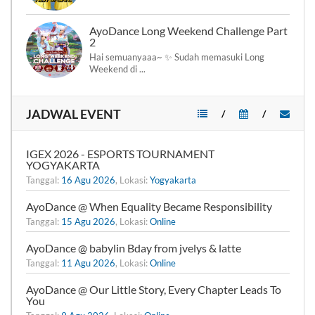
AyoDance Long Weekend Challenge Part
2
Hai semuanyaaa~ ✨ Sudah memasuki Long
Weekend di ...
JADWAL EVENT
/
/
IGEX 2026 - ESPORTS TOURNAMENT
YOGYAKARTA
Tanggal:
16 Agu 2026
, Lokasi:
Yogyakarta
AyoDance @ When Equality Became Responsibility
Tanggal:
15 Agu 2026
, Lokasi:
Online
AyoDance @ babylin Bday from jvelys & latte
Tanggal:
11 Agu 2026
, Lokasi:
Online
AyoDance @ Our Little Story, Every Chapter Leads To
You