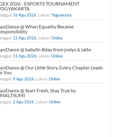
IGEX 2026 - ESPORTS TOURNAMENT
YOGYAKARTA
anggal:
16 Agu 2026
, Lokasi:
Yogyakarta
yoDance @ When Equality Became
esponsibility
anggal:
15 Agu 2026
, Lokasi:
Online
yoDance @ babylin Bday from jvelys & latte
anggal:
11 Agu 2026
, Lokasi:
Online
yoDance @ Our Little Story, Every Chapter Leads
o You
anggal:
9 Agu 2026
, Lokasi:
Online
yoDance @ Start Fresh, Stay True by
xMALTSUMI
anggal:
2 Agu 2026
, Lokasi:
Online