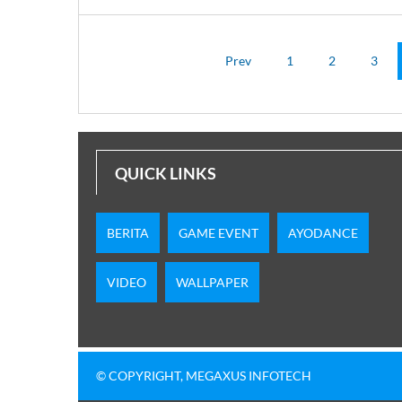
Prev
1
2
3
QUICK LINKS
BERITA
GAME EVENT
AYODANCE
VIDEO
WALLPAPER
© COPYRIGHT, MEGAXUS INFOTECH