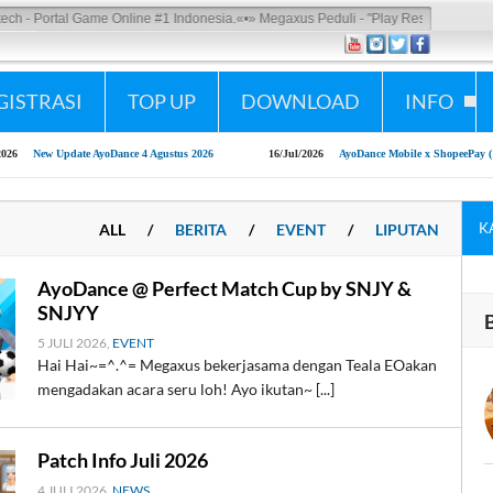
Portal Game Online #1 Indonesia.
«•»
Megaxus Peduli - "Play Responsibly"
GISTRASI
TOP UP
DOWNLOAD
INFO
w Update AyoDance 4 Agustus 2026
16/Jul/2026
AyoDance Mobile x ShopeePay (16 - 31 Jul
K
ALL
/
BERITA
/
EVENT
/
LIPUTAN
AyoDance @ Perfect Match Cup by SNJY &
SNJYY
5 JULI 2026,
EVENT
Hai Hai~=^.^= Megaxus bekerjasama dengan Teala EOakan
mengadakan acara seru loh! Ayo ikutan~ [...]
Patch Info Juli 2026
4 JULI 2026,
NEWS