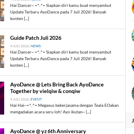
Hai Dancer~ =^.^= Siapkan diri kamu buat menyambut
Update Terbaru AyoDance pada 7 Juli 2026! Banyak
konten [...]
Guide Patch Juli 2026
4 JULI 2026,
NEWS
Hai Dancer~ =^.^= Siapkan diri kamu buat menyambut
Update Terbaru AyoDance pada 7 Juli 2026! Banyak
konten [...]
AyoDance @ Lets Bring Back AyoDance
Together by vielqiw & conqiw
4 JULI 2026,
EVENT
Hai Hai~=^.^= Megaxus bekerjasama dengan Teala EOakan
mengadakan acara seru loh! Ayo ikutan~ [...]
AyoDance @ yz 6th Anniversary