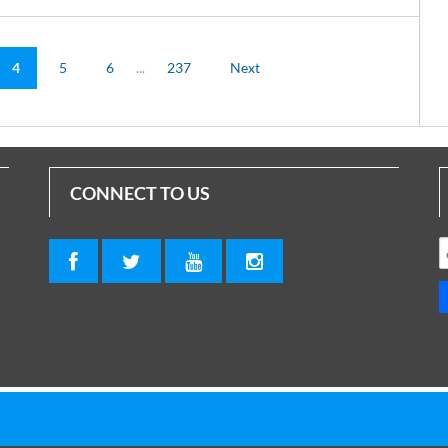
4
5
6
...
237
Next
CONNECT TO US