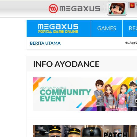
«•»
Megaxus Infotech - 
GAMES
RE
BERITA UTAMA
04/Aug/2026
Ne
INFO AYODANCE