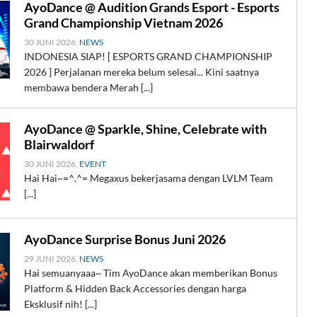
AyoDance @ Audition Grands Esport - Esports
Grand Championship Vietnam 2026
30 JUNI 2026,
NEWS
INDONESIA SIAP! [ ESPORTS GRAND CHAMPIONSHIP
2026 ] Perjalanan mereka belum selesai... Kini saatnya
membawa bendera Merah [...]
AyoDance @ Sparkle, Shine, Celebrate with
Blairwaldorf
30 JUNI 2026,
EVENT
Hai Hai~=^.^= Megaxus bekerjasama dengan LVLM Team
[...]
AyoDance Surprise Bonus Juni 2026
29 JUNI 2026,
NEWS
Hai semuanyaaa~ Tim AyoDance akan memberikan Bonus
Platform & Hidden Back Accessories dengan harga
Eksklusif nih! [...]