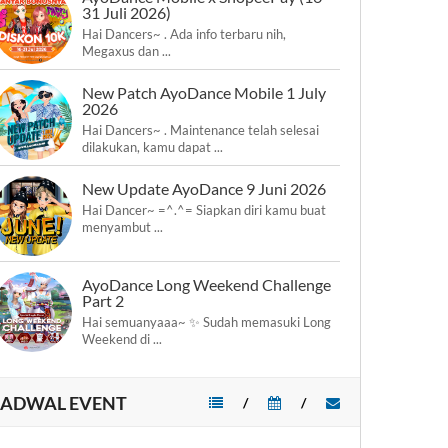
31 Juli 2026)
Hai Dancers~ . Ada info terbaru nih,
Megaxus dan ...
New Patch AyoDance Mobile 1 July
2026
Hai Dancers~ . Maintenance telah selesai
dilakukan, kamu dapat ...
New Update AyoDance 9 Juni 2026
Hai Dancer~ =^.^= Siapkan diri kamu buat
menyambut ...
AyoDance Long Weekend Challenge
Part 2
Hai semuanyaaa~ ✨ Sudah memasuki Long
Weekend di ...
JADWAL EVENT
/
/