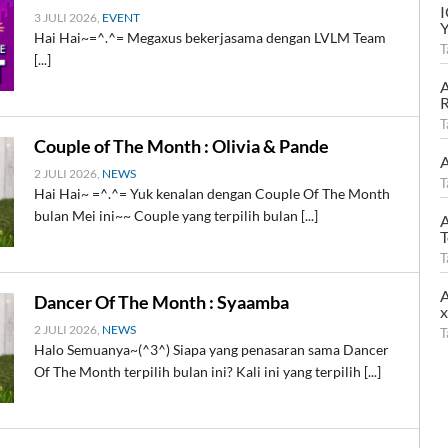
3 JULI 2026,
EVENT
Hai Hai~=^.^= Megaxus bekerjasama dengan LVLM Team
T
[...]
A
R
T
Couple of The Month : Olivia & Pande
A
2 JULI 2026,
NEWS
T
Hai Hai~ =^.^= Yuk kenalan dengan Couple Of The Month
bulan Mei ini~~ Couple yang terpilih bulan [...]
A
T
T
A
Dancer Of The Month : Syaamba
2 JULI 2026,
NEWS
T
Halo Semuanya~(^3^) Siapa yang penasaran sama Dancer
Of The Month terpilih bulan ini? Kali ini yang terpilih [...]