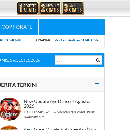
CORPORATE
i 2026)
01/Jul/2026
New Patch AyoDance Mobile 1 July 2026
09/Jun/2026
Ne
AMIS, 6 AGUSTUS 2026
BERITA TERKINI
New Update AyoDance 4 Agustus
2026
Hai Dancer~ =^.^= Siapkan diri kamu buat
menyambut ...
AyoDance Mobile x ShopeePay (16 -